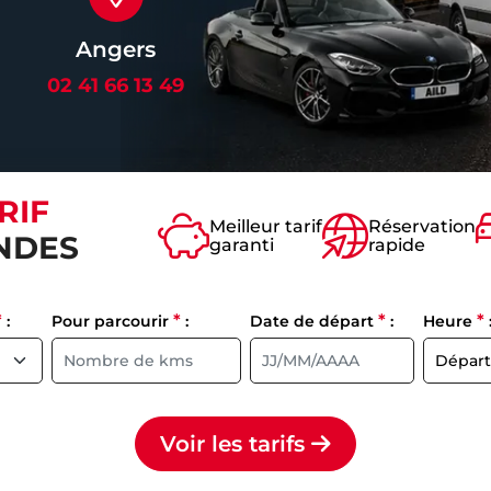
Angers
02 41 66 13 49
RIF
Meilleur tarif
Réservation
NDES
garanti
rapide
*
*
*
*
:
Pour parcourir
:
Date de départ
:
Heure
Voir les tarifs