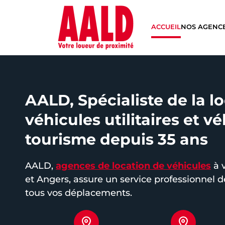
ACCUEIL
NOS AGENC
AALD, Spécialiste de la l
véhicules utilitaires et v
tourisme depuis 35 ans
AALD,
agences de location de véhicules
à v
et Angers, assure un service professionnel 
tous vos déplacements.