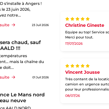
D s'installe à Angers !
 le 23 juin 2026,
vez notre...
 suite
Christine Gineste
23 Juil 2026
Equipe au top! Service so
Merci pour tout.
 sera chaud, sauf
17/07/2026
AALD !!!
 températures
nt… mais la chaîne du
e doit...
Vincent Jousse
 suite
01 Juil 2026
Très content de la locati
camion en urgence surtou
pour leur professionnal
ence Le Mans nord
08/07/26
peau neuve
nce AALD NORD