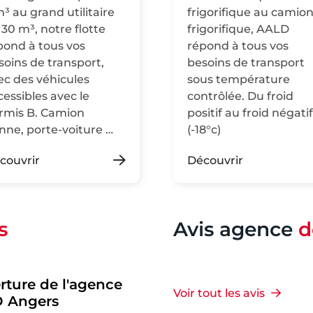
m³ au grand utilitaire
frigorifique au camio
 30 m³, notre flotte
frigorifique, AALD
pond à tous vos
répond à tous vos
soins de transport,
besoins de transport
ec des véhicules
sous température
cessibles avec le
contrôlée. Du froid
rmis B. Camion
positif au froid négatif
nne, porte-voiture …
(-18°c)
couvrir
Découvrir
s
Avis agence
d
rture de l'agence
Voir tout les avis
 Angers