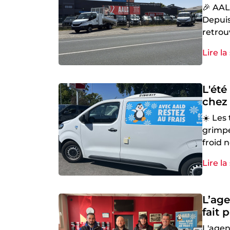
🎉 AAL
Depuis
retrou
Lire la
L'été
chez 
☀️ Les
grimpe
froid n
Lire la
L’ag
fait 
L'age