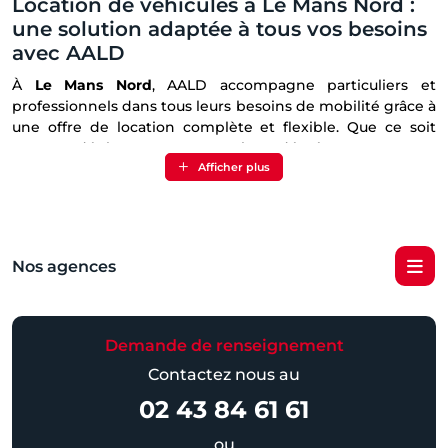
Location de véhicules à Le Mans Nord :
une solution adaptée à tous vos besoins
avec AALD
À
Le Mans Nord
, AALD accompagne particuliers et
professionnels dans tous leurs besoins de mobilité grâce à
une offre de location complète et flexible. Que ce soit
pour un déplacement ponctuel, un déménagement, une
Afficher plus
activité professionnelle ou un besoin spécifique de
transport, l'agence met à disposition des véhicules
adaptés à chaque situation. Grâce à un parc régulièrement
entretenu et à un service de proximité reconnu, chacun
bénéficie d'une solution fiable, économique et
Nos agences
parfaitement adaptée à ses attentes.
Des véhicules de location adaptés à
chaque projet
Demande de renseignement
AALD met à disposition une large variété de véhicules
Contactez nous au
permettant de répondre aux besoins du quotidien
02 43 84 61 61
comme aux demandes plus spécifiques. Les véhicules de
tourisme constituent une solution idéale pour les
ou