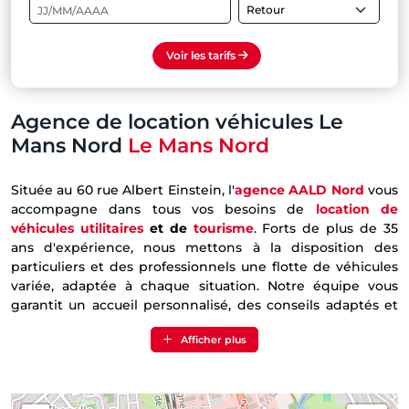
Voir les tarifs
Agence de location véhicules Le
Mans Nord
Le Mans Nord
Située au 60 rue Albert Einstein, l'
agence AALD Nord
vous
accompagne dans tous vos besoins de
location de
véhicules
utilitaires
et de
tourisme
. Forts de plus de 35
ans d'expérience, nous mettons à la disposition des
particuliers et des professionnels une flotte de véhicules
variée, adaptée à chaque situation. Notre équipe vous
garantit un accueil personnalisé, des conseils adaptés et
un service réactif pour vous offrir une solution de mobilité
Afficher plus
simple, efficace et au meilleur rapport qualité-prix.