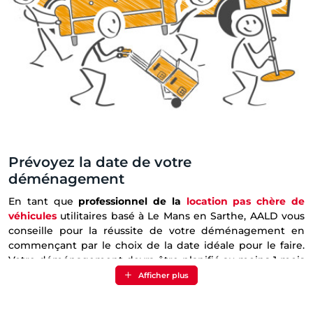
Prévoyez la date de votre
déménagement
En tant que
professionnel de la
location pas chère de
véhicules
utilitaires basé à Le Mans en Sarthe, AALD vous
conseille pour la réussite de votre déménagement en
commençant par le choix de la date idéale pour le faire.
Votre déménagement devra être planifié au moins 1 mois
avant le jour J. De ce fait, vous aurez le temps de faire
Afficher plus
appel à votre entourage pour un coup de main, mais aussi
de
réserver votre
camion de déménagement
. La location