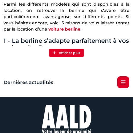
Parmi les différents modèles qui sont disponibles à la
location, on retrouve la berline qui s’avère être
particulièrement avantageuse sur différents points. Si
vous hésitez encore, voici 5 raisons de vous laisser tenter
par la location d’une
voiture berline
.
1 - La berline s’adapte parfaitement à vos
trajets réguliers
Afficher plus
Si vous avez besoin d’un véhicule optimal pour vos trajets
quotidien, sachez que la berline est peut-être bien le
modèle de voiture qu’il vous faut. Grâce à elle, vous
pourrez bénéficier d’un véhicule assez grand pour
Dernières actualités
transporter tout ce dont vous avez besoin. Il est
également possible de transporter des passagers grâce à
ses cinq places assises.
2 - Un trajet tout en confort grâce à la
voiture berline
S’il y a bien un point sur lequel tout le monde arrive à se
mettre d’accord, c’est celui qui avance que la berline est