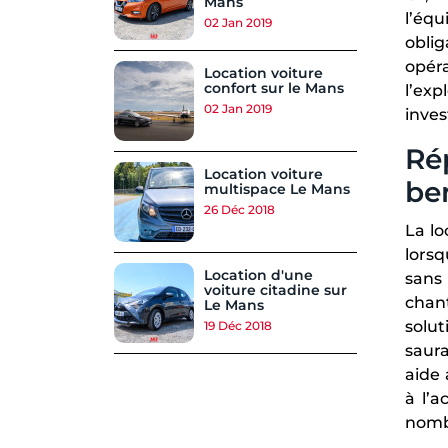
Mans
l’éq
02 Jan 2019
obli
opéra
Location voiture
confort sur le Mans
l’ex
02 Jan 2019
inves
Ré
Location voiture
be
multispace Le Mans
26 Déc 2018
La lo
lorsq
Location d'une
sans 
voiture citadine sur
chant
Le Mans
solut
19 Déc 2018
saur
aide 
à l’
nombr