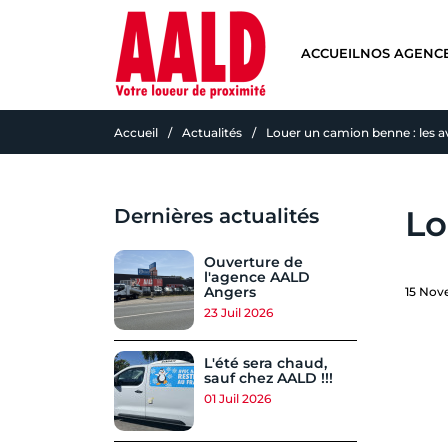
ACCUEIL
NOS AGENC
Accueil
Actualités
Louer un camion benne : les 
Lo
Dernières actualités
Ouverture de
l'agence AALD
Angers
15 Nov
23 Juil 2026
L'été sera chaud,
sauf chez AALD !!!
01 Juil 2026