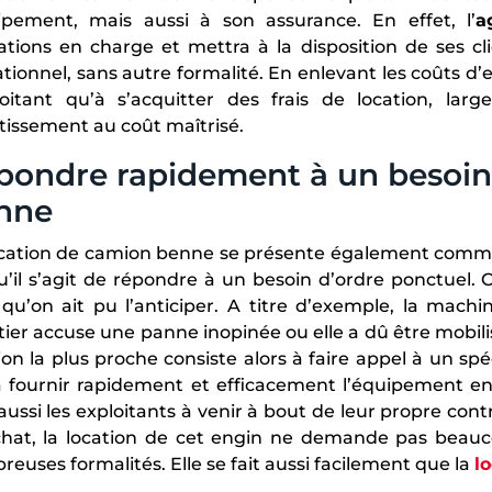
uipement, mais aussi à son assurance. En effet, l’
a
gations en charge et mettra à la disposition de ses
tionnel, sans autre formalité. En enlevant les coûts d’e
ploitant qu’à s’acquitter des frais de location, l
tissement au coût maîtrisé.
pondre rapidement à un besoin
nne
cation de camion benne se présente également comme l
u’il s’agit de répondre à un besoin d’ordre ponctuel. C
qu’on ait pu l’anticiper. A titre d’exemple, la mach
ier accuse une panne inopinée ou elle a dû être mobil
ion la plus proche consiste alors à faire appel à un sp
a fournir rapidement et efficacement l’équipement e
aussi les exploitants à venir à bout de leur propre cont
achat, la location de cet engin ne demande pas bea
euses formalités. Elle se fait aussi facilement que la
l