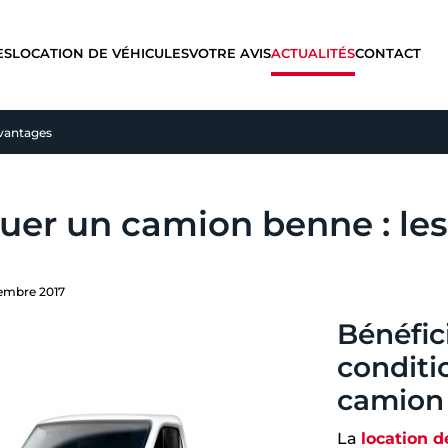
ES
LOCATION DE VÉHICULES
VOTRE AVIS
ACTUALITÉS
CONTACT
avantages
uer un camion benne : le
embre 2017
Bénéfic
conditi
camion
La
location 