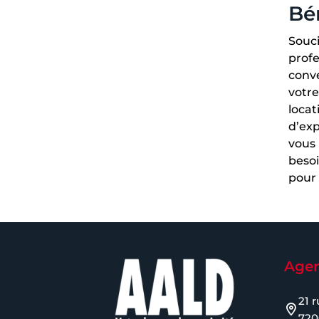
Bén
Souc
profe
conve
votre
locat
d’ex
vous 
besoi
pour 
Agen
21 
720