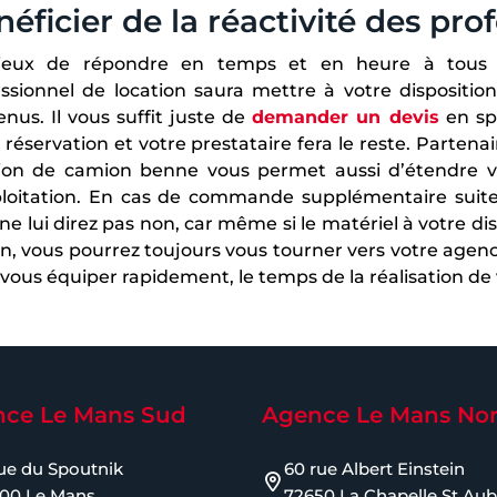
éficier de la réactivité des pro
ieux de répondre en temps et en heure à tous 
ssionnel de location saura mettre à votre dispositio
nus. Il vous suffit juste de
demander un devis
en spé
 réservation et votre prestataire fera le reste. Partena
ion de camion benne vous permet aussi d’étendre vos 
ploitation. En cas de commande supplémentaire suite
ne lui direz pas non, car même si le matériel à votre d
n, vous pourrez toujours vous tourner vers votre agence
vous équiper rapidement, le temps de la réalisation de 
ce Le Mans Sud
Agence Le Mans No
rue du Spoutnik
60 rue Albert Einstein
00 Le Mans
72650 La Chapelle St Aub