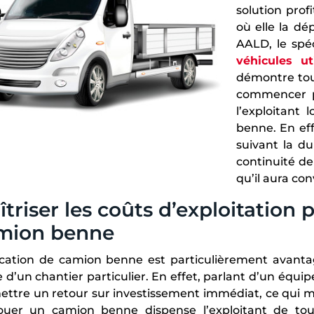
solution prof
où elle la dé
AALD, le spéc
véhicules uti
démontre tou
commencer pa
l’exploitant 
benne. En eff
suivant la du
continuité de
qu’il aura co
triser les coûts d’exploitation p
mion benne
cation de camion benne est particulièrement avantageu
 d’un chantier particulier. En effet, parlant d’un équ
ttre un retour sur investissement immédiat, ce qui mini
louer un camion benne dispense l’exploitant de tou