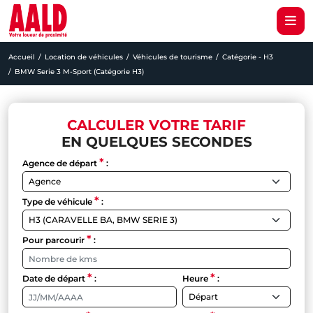
Accueil
Location de véhicules
Véhicules de tourisme
Catégorie - H3
BMW Serie 3 M-Sport (Catégorie H3)
CALCULER VOTRE TARIF
EN QUELQUES SECONDES
*
Agence de départ
:
*
Type de véhicule
:
*
Pour parcourir
:
*
*
Date de départ
:
Heure
: