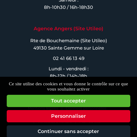
8h-10h30 / 16h-18h30
Agence Angers (Site Utileo)
Rte de Bouchemaine (Site Utileo)
49130 Sainte Gemme sur Loire
02 41 66 13 49
Lundi - vendredi :
8h-12h / 14h-18h
Ce site utilise des cookies et vous donne le contrôle sur ce que
vous souhaitez activer
Tout accepter
Mentions légales
Données personnelles
Calculateur de volume
Devis
Comptoir
Achats cartons
Personnaliser
Véhicules à vendre
Plan du site
© Copyright
2026
. Tous droits réservés - AALD
Continuer sans accepter
Création site internet : Agence Web Kocka - Le Mans