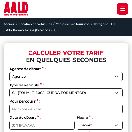
Accueil
Location de véhicules
Véhicules de tourisme
Catégorie - G+
Alfa Romeo Tonale (Catégorie G+)
CALCULER VOTRE TARIF
EN QUELQUES SECONDES
*
Agence de départ
:
*
Type de véhicule
:
*
Pour parcourir
:
*
*
Date de départ
:
Heure
: