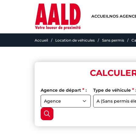
ACCUEIL
NOS AGENC
Accueil
Location de véhicules
Sans permis
Ca
CALCULER
*
*
Agence de départ
:
Type de véhicule