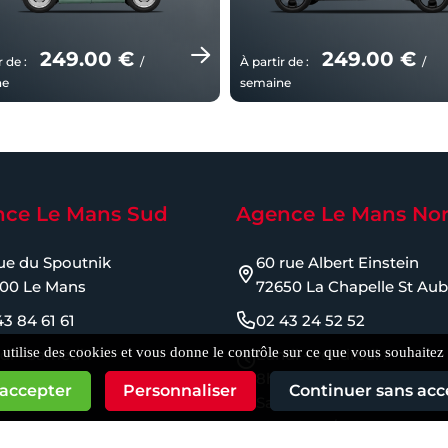
249.00 €
249.00 €
r de :
/
À partir de :
/
ne
semaine
ce Le Mans Sud
Agence Le Mans No
rue du Spoutnik
60 rue Albert Einstein
00 Le Mans
72650 La Chapelle St Aub
43 84 61 61
02 43 24 52 52
e utilise des cookies et vous donne le contrôle sur ce que vous souhaitez 
di - samedi :
Lundi - vendredi :
12h / 14h-19h
8h-12h / 14h-18h30
 accepter
Personnaliser
Continuer sans acc
Samedi :
8h-10h30 / 16h-18h30