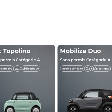
t Topolino
Mobilize Duo
 permis Catégorie A
Sans permis Catégorie A
 similaire
2
Électrique
Modèle similaire
2
Électrique