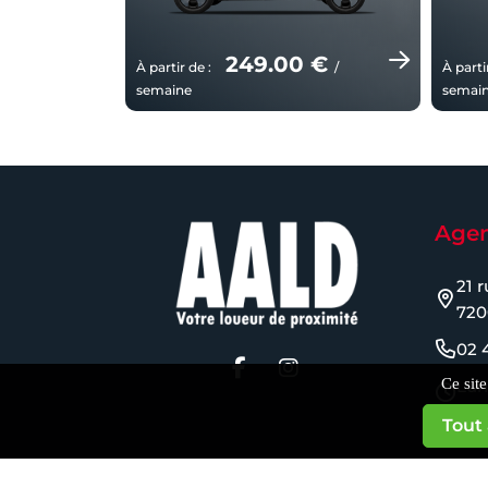
 €
249.00 €
/
À partir de :
/
À parti
semaine
semai
Agen
21 
720
02 
Ce sit
Lun
8h-
Tout