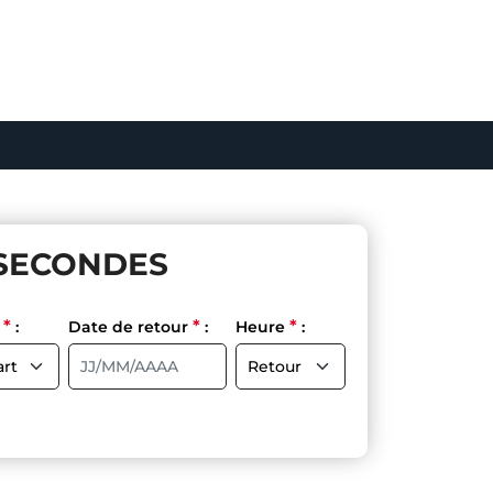
SECONDES
*
*
*
e
:
Date de retour
:
Heure
: