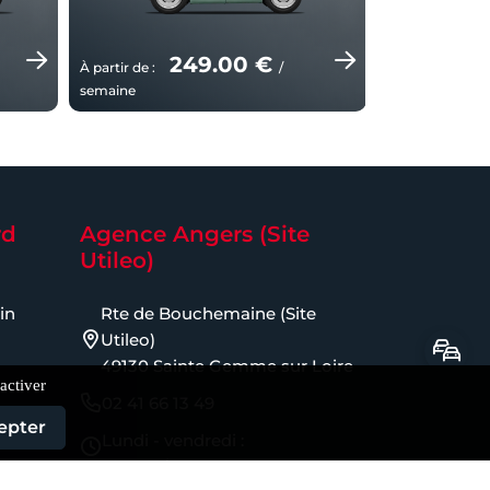
249.00 €
À partir de :
/
À partir de :
semaine
semaine
rd
Agence Angers (Site
Utileo)
in
Rte de Bouchemaine (Site
Utileo)
49130 Sainte Gemme sur Loire
activer
02 41 66 13 49
epter
Lundi - vendredi :
8h-12h / 14h-18h