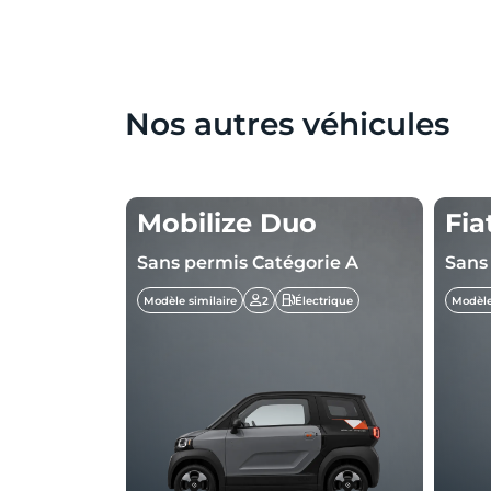
Nos autres véhicules
o
Mobilize Duo
Fia
orie A
Sans permis Catégorie A
Sans
ectrique
Modèle similaire
2
Électrique
Modèle