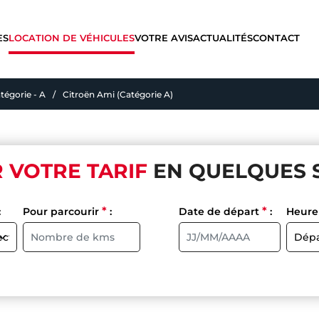
ES
LOCATION DE VÉHICULES
VOTRE AVIS
ACTUALITÉS
CONTACT
tégorie - A
Citroën Ami (Catégorie A)
 VOTRE TARIF
EN QUELQUES 
*
*
:
Pour parcourir
:
Date de départ
:
Heur