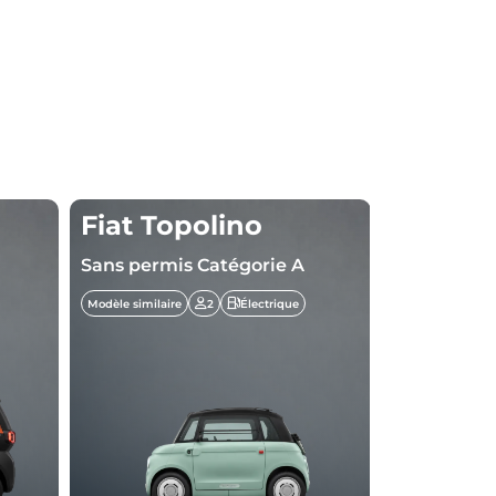
Fiat Topolino
Mobili
Sans permis Catégorie A
Sans permi
Modèle similaire
2
Électrique
Modèle similaire