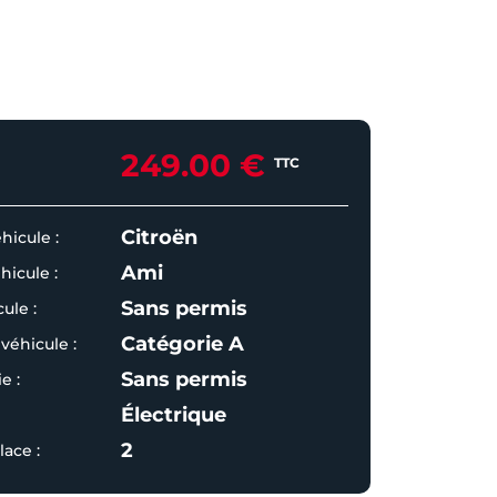
249.00 €
TTC
Citroën
hicule :
Ami
icule :
Sans permis
ule :
Catégorie A
véhicule :
Sans permis
e :
Électrique
2
ace :