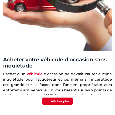
Acheter votre véhicule d’occasion sans
inquiétude
L’achat d’un
véhicule
d’occasion ne devrait causer aucune
inquiétude pour l’acquéreur et ce, même si l’incertitude
est grande sur la façon dont l’ancien propriétaire aura
entretenu son véhicule. En vous basant sur les 5 points de
vigilance arrêtés par AALD, le spécialiste de la location de
voitures du Mans en Sarthe, vous vous donnez toutes les
Afficher plus
chances d’opter pour un
véhicule d’occasion
en bon état
qui vous durera encore pour plusieurs années.